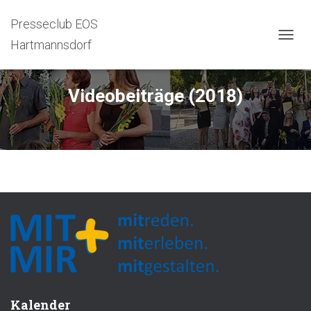
Presseclub EOS
Hartmannsdorf
N
A
V
I
Videobeiträge (2018)
G
A
T
I
O
N
U
M
S
C
H
A
L
T
E
N
Kalender