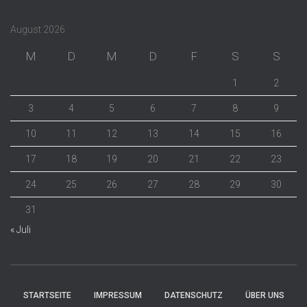
August 2026
M
D
M
D
F
S
S
1
2
3
4
5
6
7
8
9
10
11
12
13
14
15
16
17
18
19
20
21
22
23
24
25
26
27
28
29
30
31
« Juli
STARTSEITE
IMPRESSUM
DATENSCHUTZ
ÜBER UNS