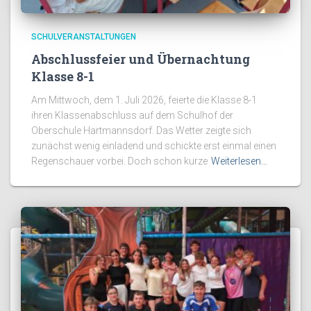
SCHULVERANSTALTUNGEN
Abschlussfeier und Übernachtung
Klasse 8-1
Am Mittwoch, dem 1. Juli 2026, feierte die Klasse 8-1
ihren Klassenabschluss auf dem Schulhof der
Oberschule Hartmannsdorf. Das Wetter zeigte sich
zunächst wenig einladend und schickte erst einmal einen
Regenschauer vorbei. Doch schon kurze
Weiterlesen…