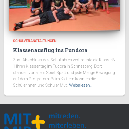
SCHULVERANSTALTUNGEN
Klassenausflug ins Fundora
Zum Abschluss des Schuljahres verbrachte die Klasse 8-
1 ihren Klassentag im Fudora in Schneeberg. Dort
standen vor allem Spiel, Spaß und jede Menge Bewegung
auf dem Programm. Beim Klettern konnten die
Schülerinnen und Schüler Mut,
Weiterlesen…