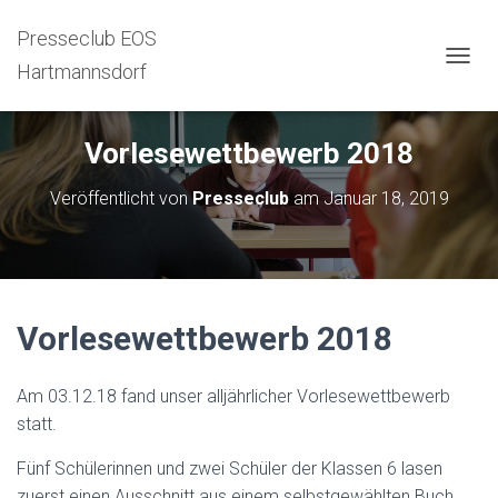
Presseclub EOS
Hartmannsdorf
N
A
V
I
Vorlesewettbewerb 2018
G
A
Veröffentlicht von
Presseclub
am
Januar 18, 2019
T
I
O
N
U
M
S
Vorlesewettbewerb 2018
C
H
A
Am 03.12.18 fand unser alljährlicher Vorlesewettbewerb
L
statt.
T
E
Fünf Schülerinnen und zwei Schüler der Klassen 6 lasen
N
zuerst einen Ausschnitt aus einem selbstgewählten Buch,