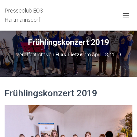
Presseclub EOS
Hartmannsdorf
N
A
V
I
Frühlingskonzert 2019
G
A
Veröffentlicht von
Elias Tietze
am
April 18, 2019
T
I
O
N
U
M
S
Frühlingskonzert 2019
C
H
A
L
T
E
N