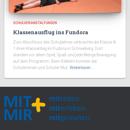
SCHULVERANSTALTUNGEN
Klassenausflug ins Fundora
Zum Abschluss des Schuljahres verbrachte die Klasse 8-
1 ihren Klassentag im Fudora in Schneeberg. Dort
standen vor allem Spiel, Spaß und jede Menge Bewegung
auf dem Programm. Beim Klettern konnten die
Schülerinnen und Schüler Mut,
Weiterlesen…