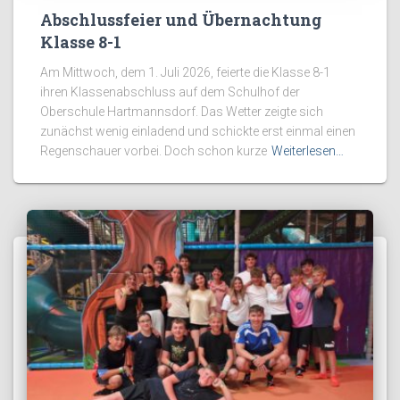
Abschlussfeier und Übernachtung
Klasse 8-1
Am Mittwoch, dem 1. Juli 2026, feierte die Klasse 8-1
ihren Klassenabschluss auf dem Schulhof der
Oberschule Hartmannsdorf. Das Wetter zeigte sich
zunächst wenig einladend und schickte erst einmal einen
Regenschauer vorbei. Doch schon kurze
Weiterlesen…