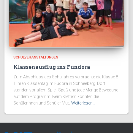
SCHULVERANSTALTUNGEN
Klassenausflug ins Fundora
Zum Abschluss des Schuljahres verbrachte die Klasse 8-
1 ihren Klassentag im Fudora in Schneeberg. Dort
standen vor allem Spiel, Spaß und jede Menge Bewegung
auf dem Programm. Beim Klettern konnten die
Schülerinnen und Schüler Mut,
Weiterlesen…