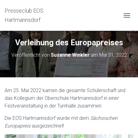
Presseclub EOS
Hartmannsdorf
N
A
V
I
Verleihung des Europapreises
G
A
Veröffentlicht von
Susanne Winkler
am
Mai 31, 2022
T
I
O
N
U
M
Am 25. Mai 2022 kamen die gesamte Schülerschaft und
S
C
das Kollegium der Oberschule Hartmannsdorf in einer
H
Festveranstaltung in der Turnhalle zusammen:
A
L
Die EOS Hartmannsdorf wurde mit dem
Sächsischen
T
Europapreis
ausgezeichnet!
E
N