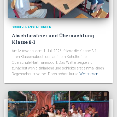
SCHULVERANSTALTUNGEN
Abschlussfeier und Übernachtung
Klasse 8-1
Am Mittwoch, dem 1. Juli 2026, feierte die Klasse 8-1
ihren Klassenabschluss auf dem Schulhof der
Oberschule Hartmannsdorf. Das Wetter zeigte sich
zunächst wenig einladend und schickte erst einmal einen
Regenschauer vorbei. Doch schon kurze
Weiterlesen…