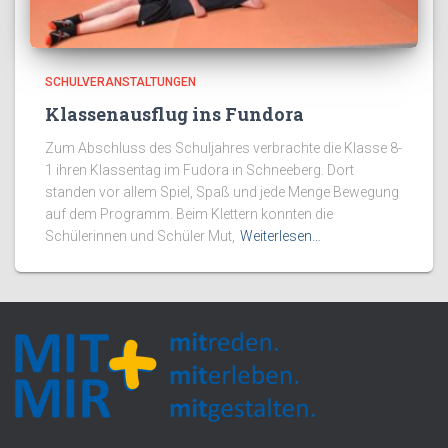
SCHULVERANSTALTUNGEN
Klassenausflug ins Fundora
Zum Abschluss des Schuljahres verbrachte die Klasse 8-
1 ihren Klassentag im Fudora in Schneeberg. Dort
standen vor allem Spiel, Spaß und jede Menge Bewegung
auf dem Programm. Beim Klettern konnten die
Schülerinnen und Schüler Mut,
Weiterlesen…