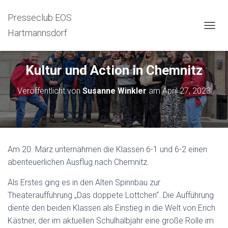
Presseclub EOS
Hartmannsdorf
N
A
V
I
Kultur und Action in Chemnitz
G
A
Veröffentlicht von
Susanne Winkler
am
April 27, 2023
T
I
O
N
U
M
Am 20. März unternahmen die Klassen 6-1 und 6-2 einen
S
C
abenteuerlichen Ausflug nach Chemnitz.
H
A
Als Erstes ging es in den Alten Spinnbau zur
L
Theateraufführung „Das doppete Lottchen“. Die Aufführung
T
diente den beiden Klassen als Einstieg in die Welt von Erich
E
N
Kästner, der im aktuellen Schulhalbjahr eine große Rolle im