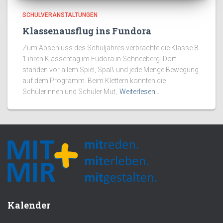
SCHULVERANSTALTUNGEN
Klassenausflug ins Fundora
Zum Abschluss des Schuljahres verbrachte die Klasse 8-
1 ihren Klassentag im Fudora in Schneeberg. Dort
standen vor allem Spiel, Spaß und jede Menge Bewegung
auf dem Programm. Beim Klettern konnten die
Schülerinnen und Schüler Mut,
Weiterlesen…
Kalender