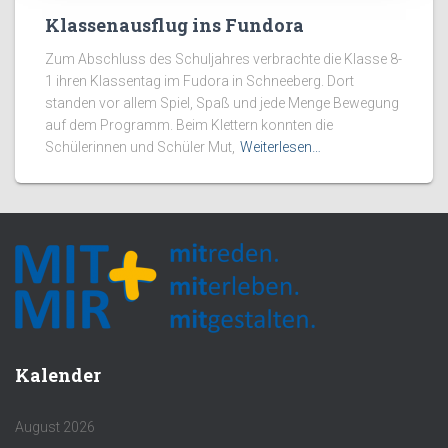
Klassenausflug ins Fundora
Zum Abschluss des Schuljahres verbrachte die Klasse 8-
1 ihren Klassentag im Fudora in Schneeberg. Dort
standen vor allem Spiel, Spaß und jede Menge Bewegung
auf dem Programm. Beim Klettern konnten die
Schülerinnen und Schüler Mut,
Weiterlesen…
Kalender
August 2026