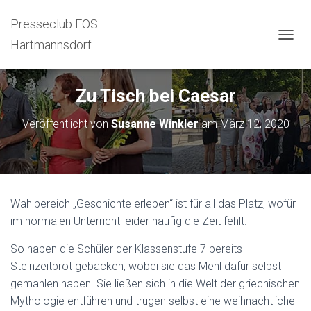
Presseclub EOS
Hartmannsdorf
N
A
V
I
Zu Tisch bei Caesar
G
A
Veröffentlicht von
Susanne Winkler
am
März 12, 2020
T
I
O
N
U
M
Wahlbereich „Geschichte erleben“ ist für all das Platz, wofür
S
C
im normalen Unterricht leider häufig die Zeit fehlt.
H
A
So haben die Schüler der Klassenstufe 7 bereits
L
Steinzeitbrot gebacken, wobei sie das Mehl dafür selbst
T
gemahlen haben. Sie ließen sich in die Welt der griechischen
E
N
Mythologie entführen und trugen selbst eine weihnachtliche