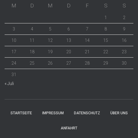
M
D
M
D
F
S
S
1
2
3
4
5
6
7
8
9
10
11
12
13
14
15
16
17
18
19
20
21
22
23
24
25
26
27
28
29
30
31
« Juli
STARTSEITE
IMPRESSUM
DATENSCHUTZ
ÜBER UNS
ANFAHRT