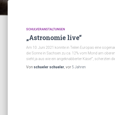
SCHULVERANSTALTUNGEN
„Astronomie live“
Am 10. Juni 2021 konnte in Teilen Europas eine sogenan
die Sonne in Sachsen zu ca. 12% vom Mond am oberen 
sieht ja aus wie ein angeknabberter Käse!“, scherzten di
Von
schueler schueler
, vor
5 Jahren