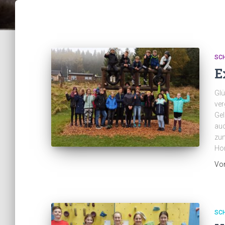
SC
E
Glü
ver
Gel
auc
zum
Hor
Vo
SC