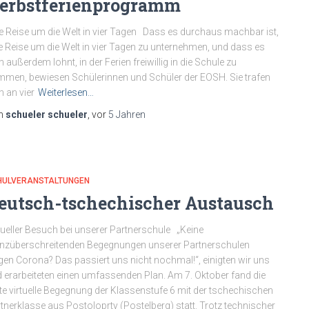
erbstferienprogramm
e Reise um die Welt in vier Tagen Dass es durchaus machbar ist,
e Reise um die Welt in vier Tagen zu unternehmen, und dass es
h außerdem lohnt, in der Ferien freiwillig in die Schule zu
men, bewiesen Schülerinnen und Schüler der EOSH. Sie trafen
h an vier
Weiterlesen…
n
schueler schueler
, vor
5 Jahren
HULVERANSTALTUNGEN
eutsch-tschechischer Austausch
tueller Besuch bei unserer Partnerschule „Keine
nzüberschreitenden Begegnungen unserer Partnerschulen
en Corona? Das passiert uns nicht nochmal!“, einigten wir uns
 erarbeiteten einen umfassenden Plan. Am 7. Oktober fand die
te virtuelle Begegnung der Klassenstufe 6 mit der tschechischen
tnerklasse aus Postoloprty (Postelberg) statt. Trotz technischer