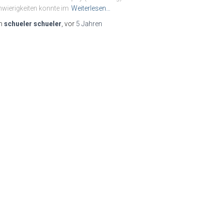
wierigkeiten konnte im
Weiterlesen…
n
schueler schueler
, vor
5 Jahren