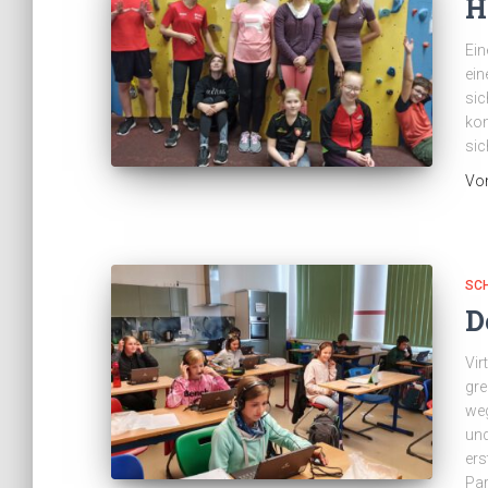
H
Ein
ein
sic
kom
sic
Vo
SC
D
Vir
gre
weg
und
ers
Par