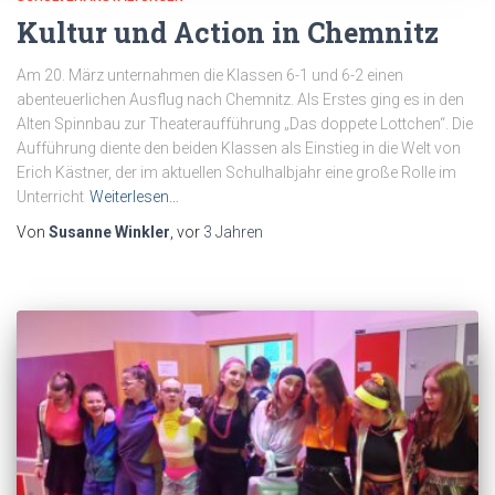
Kultur und Action in Chemnitz
Am 20. März unternahmen die Klassen 6-1 und 6-2 einen
abenteuerlichen Ausflug nach Chemnitz. Als Erstes ging es in den
Alten Spinnbau zur Theateraufführung „Das doppete Lottchen“. Die
Aufführung diente den beiden Klassen als Einstieg in die Welt von
Erich Kästner, der im aktuellen Schulhalbjahr eine große Rolle im
Unterricht
Weiterlesen…
Von
Susanne Winkler
, vor
3 Jahren