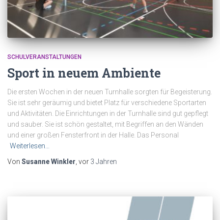
SCHULVERANSTALTUNGEN
Sport in neuem Ambiente
Die ersten Wochen in der neuen Turnhalle sorgten für Begeisterung.
Sie ist sehr geräumig und bietet Platz für verschiedene Sportarten
und Aktivitäten. Die Einrichtungen in der Turnhalle sind gut gepflegt
und sauber. Sie ist schön gestaltet, mit Begriffen an den Wänden
und einer großen Fensterfront in der Halle. Das Personal
Weiterlesen…
Von
Susanne Winkler
, vor
3 Jahren