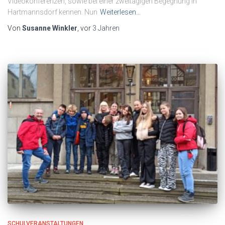
Videokonferenzen, sowie bei einer zweitägigen Begegnung in
Hartmannsdorf kennen. Nun
Weiterlesen…
Von
Susanne Winkler
, vor
3 Jahren
SCHULVERANSTALTUNGEN