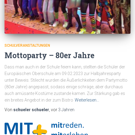
SCHULVERANSTALTUNGEN
Mottoparty – 80er Jahre
Dass man auch in der Schule feiern kann, stellten die Schüler der
Europäischen Oberschule am 09.02.2023 zur Halbjahresparty
unter Beweis. Stilecht wurden die Äußerlichkeiten dem Partymotto
(80er Jahre) angepasst, sodass einige schräge, aber durchaus
auch amüsante Kostüme zustande kamen. Zur Stärkung gab es
ein breites Angebot in der zum Bistro
Weiterlesen…
Von
schueler schueler
, vor
3 Jahren